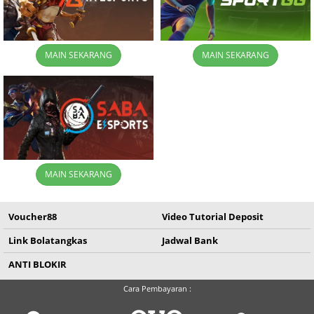
MAIN SEKARANG
MAIN SEKARANG
MAIN SEKARANG
Voucher88
Video Tutorial Deposit
Link Bolatangkas
Jadwal Bank
ANTI BLOKIR
Cara Pembayaran :